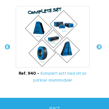
Ref. 940 -
Komplett sett med alt av
R
parkour skummoduler
IFACT