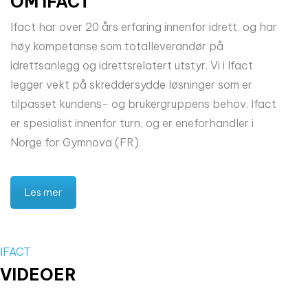
OM IFACT
Ifact har over 20 års erfaring innenfor idrett, og har
høy kompetanse som totalleverandør på
idrettsanlegg og idrettsrelatert utstyr. Vi i Ifact
legger vekt på skreddersydde løsninger som er
tilpasset kundens- og brukergruppens behov. Ifact
er spesialist innenfor turn, og er eneforhandler i
Norge for Gymnova (FR).
Les mer
IFACT
VIDEOER