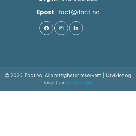
Epost
:
ifact@ifact.no
2026 iFact.no, Alle rettigheter reservert | Utviklet og
levert av
SeoWeb AS