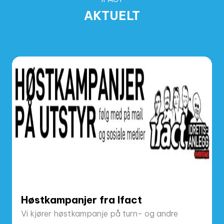
AKTUELT
Høstkampanjer fra Ifact
Vi kjører høstkampanje på turn- og andre